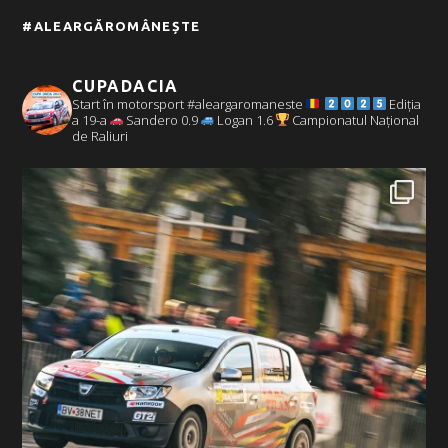
#ALEARGĂROMÂNEȘTE
CUPADACIA
Start în motorsport #aleargaromaneste
Ediția
a 19-a
Sandero 0.9
Logan 1.6
Campionatul Național
de Raliuri