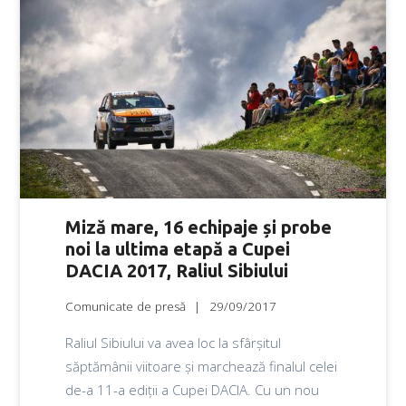
Miză mare, 16 echipaje și probe
noi la ultima etapă a Cupei
DACIA 2017, Raliul Sibiului
Comunicate de presă
29/09/2017
Raliul Sibiului va avea loc la sfârșitul
săptămânii viitoare și marchează finalul celei
de-a 11-a ediții a Cupei DACIA. Cu un nou