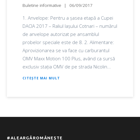
Buletine informative
06/09/2017
1. Anvelope: Pentru a șasea etapă a Cupei
DACIA 2017 – Raliul Iașului Cotnari – numărul
de anvelope autorizat pe ansamblul
probelor speciale este de 8. 2. Alimentare:
Aprovizionarea se va face cu carburantul
OMV Maxx Motion 100 Plus, având ca sursă
exclusiv stația OMV de pe strada Nicolin...
CITEȘTE MAI MULT
#ALEARGĂROMÂNEȘTE