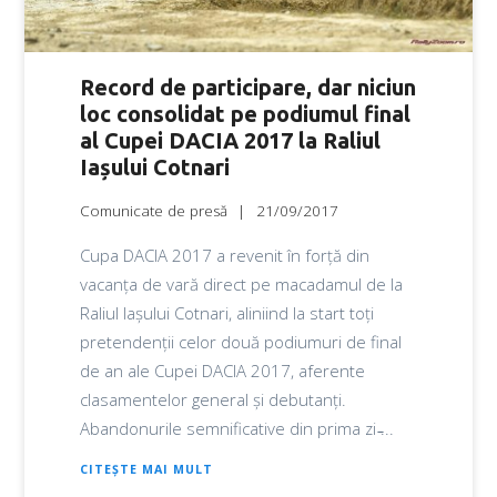
Record de participare, dar niciun
loc consolidat pe podiumul final
al Cupei DACIA 2017 la Raliul
Iașului Cotnari
Comunicate de presă
21/09/2017
Cupa DACIA 2017 a revenit în forță din
vacanța de vară direct pe macadamul de la
Raliul Iașului Cotnari, aliniind la start toți
pretendenții celor două podiumuri de final
de an ale Cupei DACIA 2017, aferente
clasamentelor general și debutanți.
Abandonurile semnificative din prima zi ̵...
CITEȘTE MAI MULT