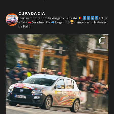
CUPADACIA
Start în motorsport #aleargaromaneste
Ediția
a 19-a
Sandero 0.9
Logan 1.6
Campionatul Național
de Raliuri