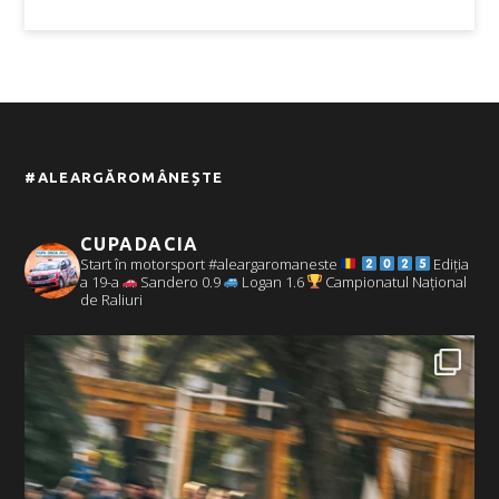
#ALEARGĂROMÂNEȘTE
CUPADACIA
Start în motorsport #aleargaromaneste
Ediția
a 19-a
Sandero 0.9
Logan 1.6
Campionatul Național
de Raliuri