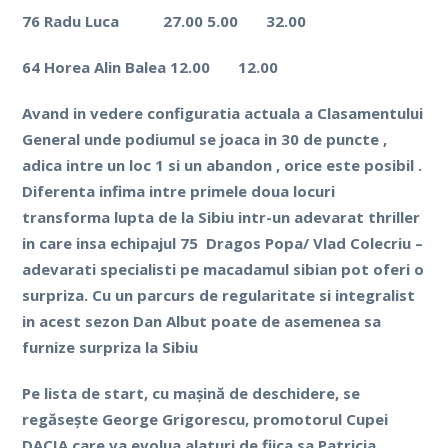
76 Radu Luca
27.00 5.00
32.00
64 Horea Alin Balea 12.00
12.00
Avand in vedere configuratia actuala a Clasamentului
General unde podiumul se joaca in 30 de puncte ,
adica intre un loc 1 si un abandon , orice este posibil .
Diferenta infima intre primele doua locuri
transforma lupta de la Sibiu intr-un adevarat thriller
in care insa echipajul 75
Dragos Popa/ Vlad Colecriu –
adevarati specialisti pe macadamul sibian pot oferi o
surpriza. Cu un parcurs de regularitate si integralist
in acest sezon Dan Albut poate de asemenea sa
furnize surpriza la Sibiu
Pe lista de start, cu mașină de deschidere, se
regăsește George Grigorescu, promotorul Cupei
DACIA care va evolua alaturi de fiica sa Patricia