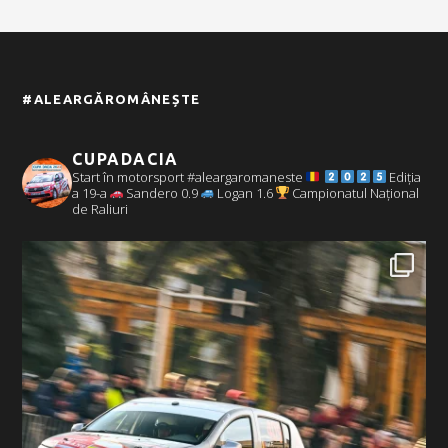
#ALEARGĂROMÂNEȘTE
CUPADACIA
Start în motorsport #aleargaromaneste
Ediția
a 19-a
Sandero 0.9
Logan 1.6
Campionatul Național
de Raliuri