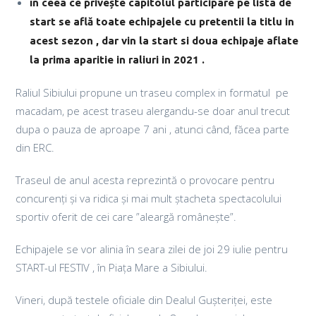
în ceea ce privește capitolul participare pe lista de
start se află toate echipajele cu pretentii la titlu in
acest sezon , dar vin la start si doua echipaje aflate
la prima aparitie in raliuri in 2021 .
Raliul Sibiului propune un traseu complex in formatul
pe
macadam, pe acest traseu alergandu-se doar anul trecut
dupa o pauza de aproape 7 ani , atunci când, făcea parte
din ERC.
Traseul de anul acesta reprezintă o provocare pentru
concurenți și va ridica și mai mult ștacheta spectacolului
sportiv oferit de cei care ”aleargă românește”.
Echipajele se vor alinia în seara zilei de joi 29 iulie pentru
START-ul FESTIV , în Piața Mare a Sibiului.
Vineri, după testele oficiale din Dealul Gușteriței, este