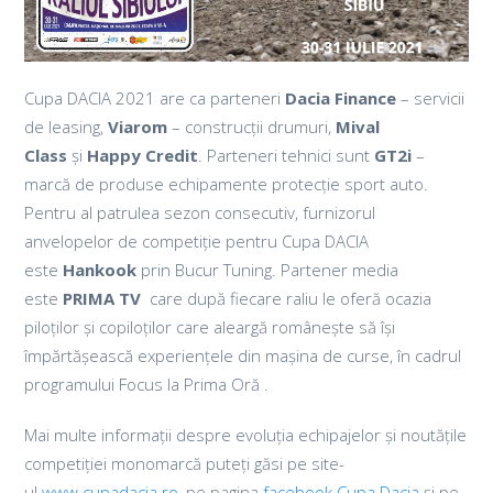
Cupa DACIA 2021 are ca parteneri
Dacia Finance
– servicii
de leasing,
Viarom
– construcții drumuri,
Mival
Class
și
Happy Credit
. Parteneri tehnici sunt
GT2i
–
marcă de produse echipamente protecție sport auto.
Pentru al patrulea sezon consecutiv, furnizorul
anvelopelor de competiție pentru Cupa DACIA
este
Hankook
prin Bucur Tuning. Partener media
este
PRIMA TV
care după fiecare raliu le oferă ocazia
piloților și copiloților care aleargă românește să își
împărtășească experiențele din mașina de curse, în cadrul
programului Focus la Prima Oră .
Mai multe informații despre evoluția echipajelor și noutățile
competiției monomarcă puteți găsi pe site-
ul
www.cupadacia.ro
, pe pagina
facebook Cupa Dacia
și pe