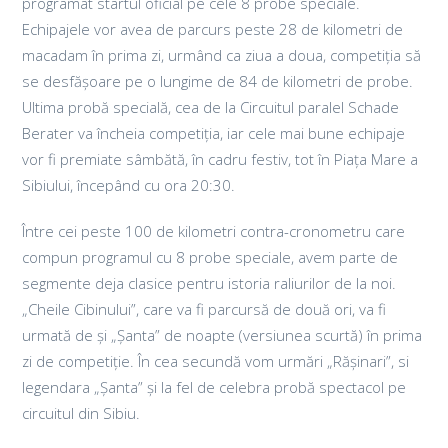
programat startul oficial pe cele 8 probe speciale.
Echipajele vor avea de parcurs peste 28 de kilometri de
macadam în prima zi, urmând ca ziua a doua, competiția să
se desfășoare pe o lungime de 84 de kilometri de probe.
Ultima probă specială, cea de la Circuitul paralel Schade
Berater va încheia competiția, iar cele mai bune echipaje
vor fi premiate sâmbătă, în cadru festiv, tot în Piața Mare a
Sibiului, începând cu ora 20:30.
Între cei peste 100 de kilometri contra-cronometru care
compun programul cu 8 probe speciale, avem parte de
segmente deja clasice pentru istoria raliurilor de la noi.
„Cheile Cibinului”, care va fi parcursă de două ori, va fi
urmată de și „Șanta” de noapte (versiunea scurtă) în prima
zi de competiție. În cea secundă vom urmări „Rășinari”, si
legendara „Șanta” și la fel de celebra probă spectacol pe
circuitul din Sibiu.