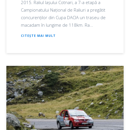
2015. Raliul Iașului Cotnari, a 7-a etapă a
Campionatului Național de Raliuri a pregătit
concurenților din Cupa DACIA un traseu de
macadam în lungime de 118km. Ra...
CITEȘTE MAI MULT