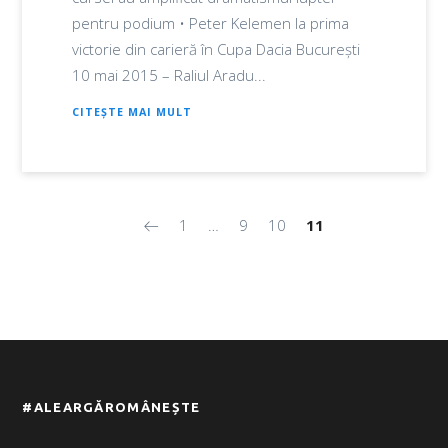
pentru podium • Peter Kelemen la prima
victorie din carieră în Cupa Dacia București
10 mai 2015 – Raliul Aradu...
CITEȘTE MAI MULT
1
…
9
10
11
#ALEARGĂROMÂNEȘTE