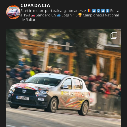
CUPADACIA
Start în motorsport #aleargaromaneste
Ediția
a 19-a
Sandero 0.9
Logan 1.6
Campionatul Național
de Raliuri