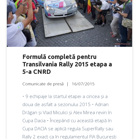
Formulă completă pentru
Transilvania Rally 2015 etapa a
5-a CNRD
Comunicate de presă
16/07/2015
• 9 echipaje la startul etapei a cincea și a
doua de asfalt a sezonului 2015 • Adrian
Drăgan și Vlad Miculici și Alex Mirea revin în
Cupa Dacia • Începând cu această etapă în
Cupa DACIA se aplică regula SuperRally sau
Rally 2 exact ca în regulamentul FIA București