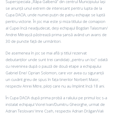
Superspeciala „Râpa Galbenă” din centrul Municipiului Iași
se anunță unul extrem de interesant pentru lupta de la
Cupa DACIA, unde numei puțin de patru echipaje se luptă
pentru victorie. În joc mai este și miza titlului de comapion
al Cupei încă neadjudecat, deși echipajul Bogdan Talasman/
Andrei Mitrașcă păstrează prima șansă având un avans de
30 de puncte față de urmăritori.
De asemenea în joc se mai află și titlul rezervat
debutanților unde sunt trei candidați „pentru un loc” odată
cu revenirea după o pauză de două etape a echipajului
Gabriel Ene/ Ciprian Solomon, care vor avea cu siguranță
un cuvânt greu de spus în fața tinerilor Norbert Maior,
respectiv Anrei Mitre, piloți care nu au împlinit încă 18 ani.
În Cupa DACIA după prima probă a raliului pe primul loc s-a
instalat echipajul Viorel Ivan/Dumitru Gheorghe, urmat de
Adrian Teslovan/ Imre Cseh, respectiv Adrian Drăgan/Vali