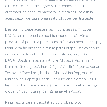
dintre care 17 model Logan și în premieră primul
automobil de concurs Sandero, în afara celui folosit în
acest sezon de către organizatorul cupei pentru teste.
Desigur, nu toate aceste mașini punctează și în Cupa
DACIA, regulamentul competiției monomarcă având
prevăzut că pentru a putea puncta în clasament un echipaj
trebuie să fie prezent la minim patru etape. Dar chiar și în
aceste condiții alături de protagoniștii obșnuiți ai Cupei
DACIA ( Bogdan Talasman/ Andrei Mitrașcă, Viorel Ivan/
Dumitru Gheorghe, Adrian Drăgan/ Vali Brădățeanu, Adrian
Teslovan/ Cseh Imre, Norbert Maior/ Alina Pop, Andrei
Mitre/ Mihai Capet și Gabriel Ene/Ciprian Solomon, Raliul
Iașului 2015 consemnează și debutul echipajelor George
Ciobanu/ Iustin Stan și Dan Zaharia/ Alin Popa).
Raliul Iașului care a debutat azi cu proba prolog