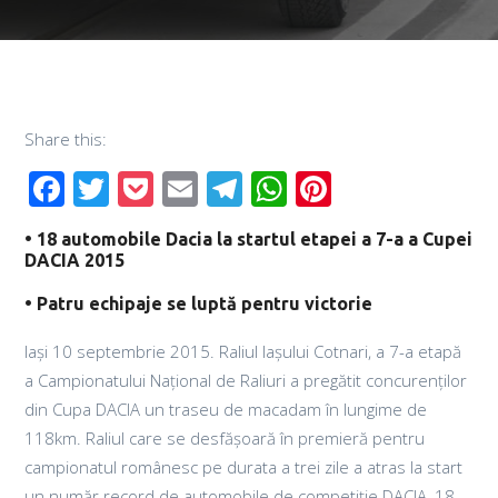
Share this:
Facebook
Twitter
Pocket
Email
Telegram
WhatsApp
Pinterest
• 18 automobile Dacia la startul etapei a 7-a a Cupei
DACIA 2015
• Patru echipaje se luptă pentru victorie
Iași 10 septembrie 2015. Raliul Iașului Cotnari, a 7-a etapă
a Campionatului Național de Raliuri a pregătit concurenților
din Cupa DACIA un traseu de macadam în lungime de
118km. Raliul care se desfășoară în premieră pentru
campionatul românesc pe durata a trei zile a atras la start
un numă
r record de automobile de competiție DACIA, 18