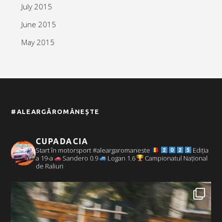
July 2015
June 2015
May 2015
#ALEARGĂROMÂNEȘTE
CUPADACIA
Start în motorsport #aleargaromaneste
Ediția
a 19-a
Sandero 0.9
Logan 1.6
Campionatul Național
de Raliuri