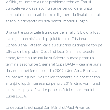
la Sibiu, ca urmare a unor probleme tehnice. Totuși,
punctele valoroase acumulate de cei doi de-a lungul
sezonului le-a consolidat locul III general la finalul acestui
sezon, o adevărată reușită pentru modelul Logan.
Una dintre surprizele frumoase de la raliul Sibiului a fost
evoluția puternică a echipajului feminin Cristiana
Oprea/Diana Hațegan, care au surprins cu timpi de top pe
câteva dintre probe. Ocupând locul 6 la finalul acestei
etape, fetele au acumulat suficiente puncte pentru a
termina sezonul pe 5 general Cupa DACIA – cea mai bună
clasare a unei femei-pilot din 2007, când Alina Bunica a
ocupat același loc. Evoluția lor constantă din acest sezon
anunță o luptă interesantă pentru 2019, când vor fi unul
dintre echipajele favorite pentru vârful clasamentului
Cupei DACIA.
La debutanți, echipajul Dan Mândruț/Paul Pîrvan au