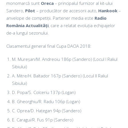
monomarcă sunt
Oreca
– principalul furnizor al kit-ului
Sandero,
Pilot
– producător de accesorii auto,
Hankook
–
anvelope de competiții. Partener media este
Radio
România Actualități
, care a relatat evoluția echipajelor
de-a lungul sezonului.
Clasamentul general final Cupa DACIA 2018:
M. Mureșan/M. Andreoiu 186p (Sandero) (Locul I Raliul
Sibiului)
A. Mitre/H. Baltador 167p (Sandero) (Locul II Raliul
Sibiului)
D. Popa/S. Colceriu 137p (Logan)
B. Gheorghiu/R. Radu 106p (Logan)
C. Oprea/D. Hațegan 94p (Sandero)
E. Caragui/R. Fus 91p (Sandero)