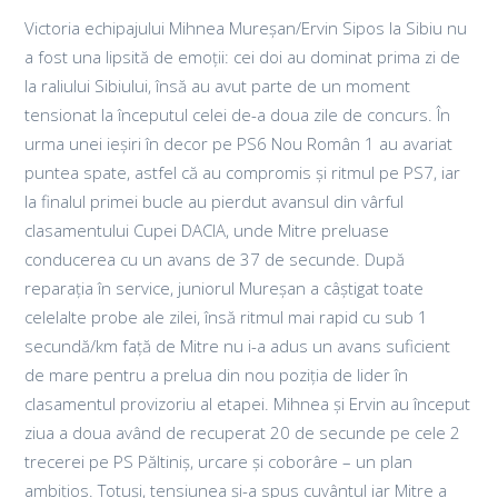
Victoria echipajului Mihnea Mureșan/Ervin Sipos la Sibiu nu
a fost una lipsită de emoții: cei doi au dominat prima zi de
la raliului Sibiului, însă au avut parte de un moment
tensionat la începutul celei de-a doua zile de concurs. În
urma unei ieșiri în decor pe PS6 Nou Român 1 au avariat
puntea spate, astfel că au compromis și ritmul pe PS7, iar
la finalul primei bucle au pierdut avansul din vârful
clasamentului Cupei DACIA, unde Mitre preluase
conducerea cu un avans de 37 de secunde. După
reparația în service, juniorul Mureșan a câștigat toate
celelalte probe ale zilei, însă ritmul mai rapid cu sub 1
secundă/km față de Mitre nu i-a adus un avans suficient
de mare pentru a prelua din nou poziția de lider în
clasamentul provizoriu al etapei. Mihnea și Ervin au început
ziua a doua având de recuperat 20 de secunde pe cele 2
trecerei pe PS Păltiniș, urcare și coborâre – un plan
ambițios. Totuși, tensiunea și-a spus cuvântul iar Mitre a