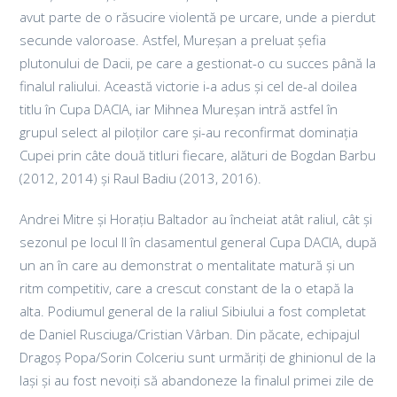
avut parte de o răsucire violentă pe urcare, unde a pierdut
secunde valoroase. Astfel, Mureșan a preluat șefia
plutonului de Dacii, pe care a gestionat-o cu succes până la
finalul raliului. Această victorie i-a adus și cel de-al doilea
titlu în Cupa DACIA, iar Mihnea Mureșan intră astfel în
grupul select al piloților care și-au reconfirmat dominația
Cupei prin câte două titluri fiecare, alături de Bogdan Barbu
(2012, 2014) și Raul Badiu (2013, 2016).
Andrei Mitre și Horațiu Baltador au încheiat atât raliul, cât și
sezonul pe locul II în clasamentul general Cupa DACIA, după
un an în care au demonstrat o mentalitate matură și un
ritm competitiv, care a crescut constant de la o etapă la
alta. Podiumul general de la raliul Sibiului a fost completat
de Daniel Rusciuga/Cristian Vârban. Din păcate, echipajul
Dragoș Popa/Sorin Colceriu sunt urmăriți de ghinionul de la
Iași și au fost nevoiți să abandoneze la finalul primei zile de