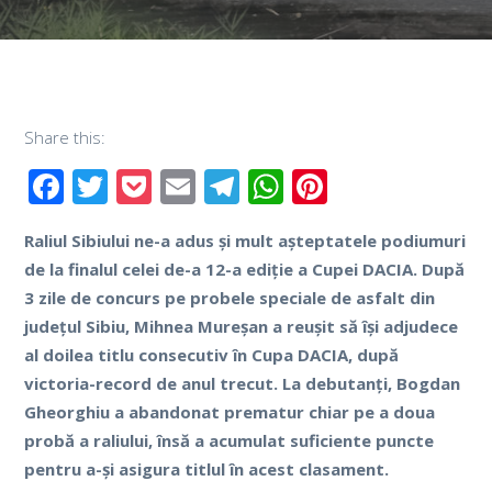
Share this:
Facebook
Twitter
Pocket
Email
Telegram
WhatsApp
Pinterest
Raliul Sibiului ne-a adus și mult așteptatele podiumuri
de la finalul celei de-a 12-a ediție a Cupei DACIA. După
3 zile de concurs pe probele speciale de asfalt din
județul Sibiu, Mihnea Mureșan a reușit să își adjudece
al doilea titlu consecutiv în Cupa DACIA, după
victoria-record de anul trecut. La debutanți, Bogdan
Gheorghiu a abandonat prematur chiar pe a doua
probă a raliului, însă a acumulat suficiente puncte
pentru a-și asigura titlul în acest clasament.