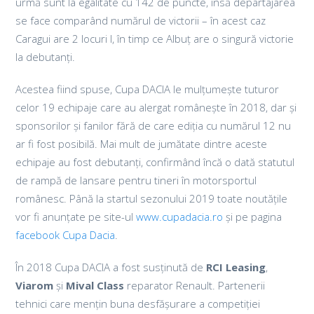
urmă sunt la egalitate cu 142 de puncte, însă departajarea
se face comparând numărul de victorii – în acest caz
Caragui are 2 locuri I, în timp ce Albuț are o singură victorie
la debutanți.
Acestea fiind spuse, Cupa DACIA le mulțumește tuturor
celor 19 echipaje care au alergat românește în 2018, dar și
sponsorilor și fanilor fără de care ediția cu numărul 12 nu
ar fi fost posibilă. Mai mult de jumătate dintre aceste
echipaje au fost debutanți, confirmând încă o dată statutul
de rampă de lansare pentru tineri în motorsportul
românesc. Până la startul sezonului 2019 toate noutățile
vor fi anunțate pe site-ul
www.cupadacia.ro
și pe pagina
facebook Cupa Dacia
.
În 2018 Cupa DACIA a fost susținută de
RCI Leasing
,
Viarom
și
Mival Class
reparator Renault. Partenerii
tehnici care mențin buna desfășurare a competiției