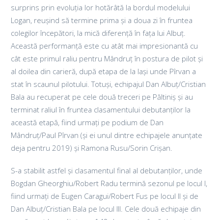
surprins prin evoluția lor hotărâtă la bordul modelului
Logan, reușind să termine prima și a doua zi în fruntea
colegilor începători, la mică diferență în fața lui Albuț.
Această performanță este cu atât mai impresionantă cu
cât este primul raliu pentru Mândruț în postura de pilot și
al doilea din carieră, după etapa de la Iași unde Pîrvan a
stat în scaunul pilotului. Totuși, echipajul Dan Albuț/Cristian
Bala au recuperat pe cele două treceri pe Păltiniș și au
terminat raliul în fruntea clasamentului debutanților la
această etapă, fiind urmați pe podium de Dan
Mândruț/Paul Pîrvan (și ei unul dintre echipajele anunțate
deja pentru 2019) și Ramona Rusu/Sorin Crișan.
S-a stabilit astfel și clasamentul final al debutanților, unde
Bogdan Gheorghiu/Robert Radu termină sezonul pe locul I,
fiind urmați de Eugen Caragui/Robert Fus pe locul II și de
Dan Albuț/Cristian Bala pe locul III. Cele două echipaje din