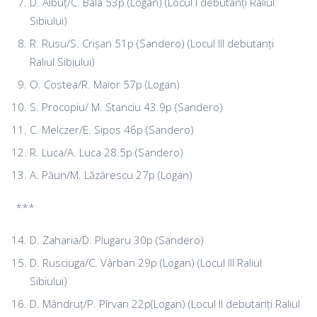
D. Albuț/C. Bala 53p (Logan) (Locul I debutanți Raliul
Sibiului)
R. Rusu/S. Crișan 51p (Sandero) (Locul III debutanți
Raliul Sibiului)
O. Costea/R. Maior 57p (Logan)
S. Procopiu/ M. Stanciu 43.9p (Sandero)
C. Melczer/E. Sipos 46p (Sandero)
R. Luca/A. Luca 28.5p (Sandero)
A. Păun/M. Lăzărescu 27p (Logan)
***
D. Zaharia/D. Plugaru 30p (Sandero)
D. Rusciuga/C. Vârban 29p (Logan) (Locul III Raliul
Sibiului)
D. Mândruț/P. Pîrvan 22p(Logan) (Locul II debutanți Raliul