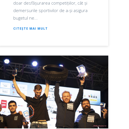
doar desfășurarea competițiilor, cât și
demersurile sportivilor de a-și asigura
bugetul ne...
CITEȘTE MAI MULT