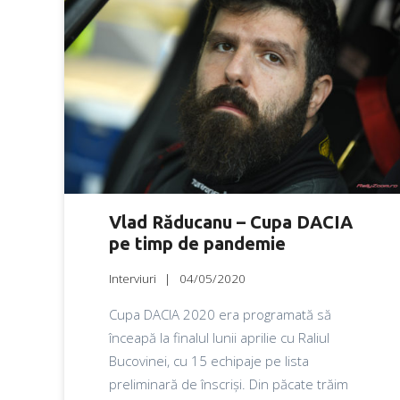
Vlad Răducanu – Cupa DACIA
pe timp de pandemie
Interviuri
04/05/2020
Cupa DACIA 2020 era programată să
înceapă la finalul lunii aprilie cu Raliul
Bucovinei, cu 15 echipaje pe lista
preliminară de înscriși. Din păcate trăim