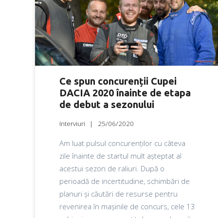
Ce spun concurenții Cupei
DACIA 2020 înainte de etapa
de debut a sezonului
Interviuri
25/06/2020
Am luat pulsul concurenților cu câteva
zile înainte de startul mult așteptat al
acestui sezon de raliuri. După o
perioadă de incertitudine, schimbări de
planuri și căutări de resurse pentru
revenirea în mașinile de concurs, cele 13