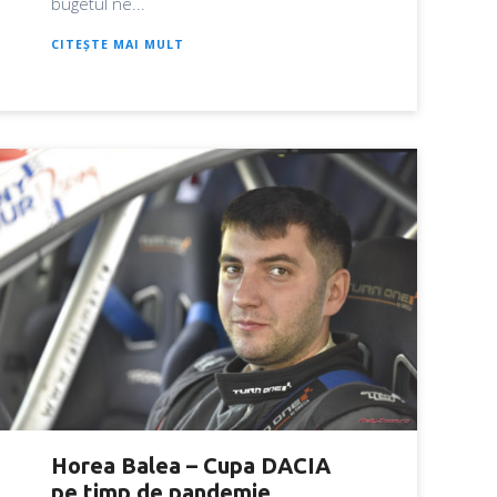
bugetul ne...
CITEȘTE MAI MULT
Horea Balea – Cupa DACIA
pe timp de pandemie