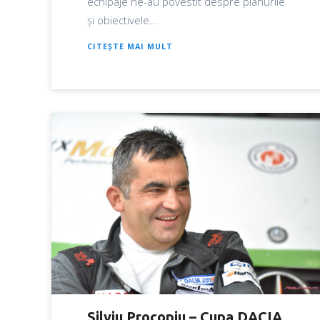
echipaje ne-au povestit despre planurile
și obiectivele...
CITEȘTE MAI MULT
Silviu Procopiu – Cupa DACIA