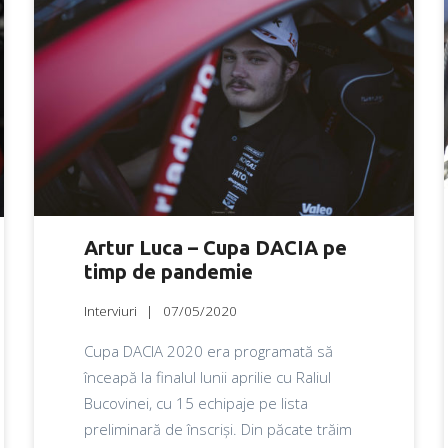
Artur Luca – Cupa DACIA pe
timp de pandemie
Interviuri
07/05/2020
Cupa DACIA 2020 era programată să
înceapă la finalul lunii aprilie cu Raliul
Bucovinei, cu 15 echipaje pe lista
preliminară de înscriși. Din păcate trăim