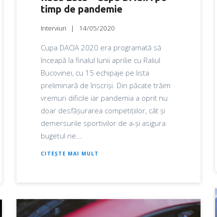
timp de pandemie
Interviuri
14/05/2020
Cupa DACIA 2020 era programată să
înceapă la finalul lunii aprilie cu Raliul
Bucovinei, cu 15 echipaje pe lista
preliminară de înscriși. Din păcate trăim
vremuri dificile iar pandemia a oprit nu
doar desfășurarea competițiilor, cât și
demersurile sportivilor de a-și asigura
bugetul ne...
CITEȘTE MAI MULT