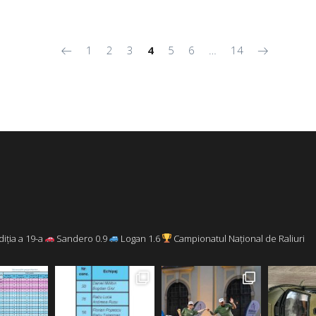
1
2
3
4
5
6
…
14
diția a 19-a
Sandero 0.9
Logan 1.6
Campionatul Național de Raliuri