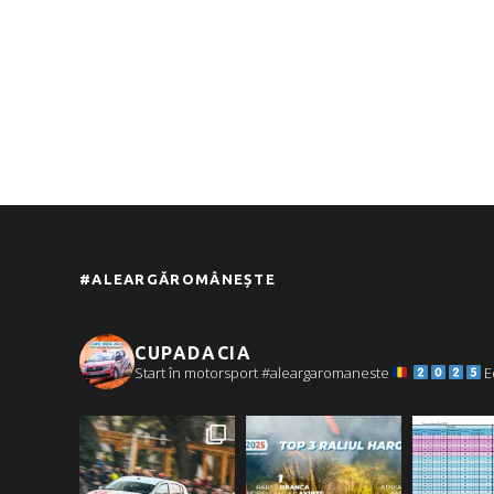
#ALEARGĂROMÂNEȘTE
CUPADACIA
Start în motorsport #aleargaromaneste
E