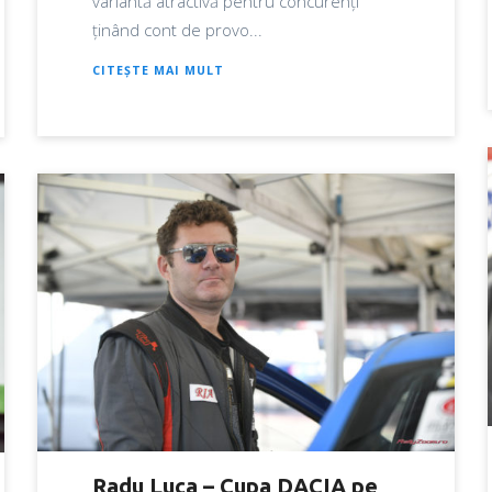
variantă atractivă pentru concurenți
ținând cont de provo...
CITEȘTE MAI MULT
Radu Luca – Cupa DACIA pe