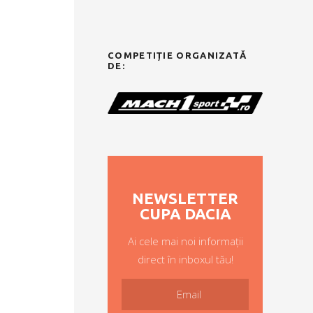
COMPETIȚIE ORGANIZATĂ
DE:
NEWSLETTER
CUPA DACIA
Ai cele mai noi informații
direct în inboxul tău!