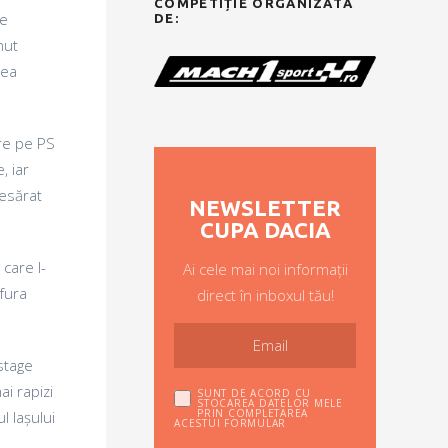
COMPETIȚIE ORGANIZATĂ
de
DE:
nut
rea
ere pe PS
, iar
resărat
NEWSLETTER
CUPA DACIA
care l-
Ai cele mai noi informații
fura
direct în inboxul tău!
stage
i rapizi
SUNT DE ACORD CU
STOCAREA DATELOR MELE
PRIN COMPLETAREA
l Iașului
ACESTUI FORMULAR