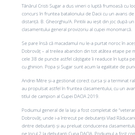
Tânărul Cristi Sugar a dus vineri o luptă frumoasă cu l
concurs în fruntea batalionului de Dacii cu un avans de 
distanță. B. Gheorghiu/A. Pintilii au ieșit din joc după
clasamentului general provizoriu al cupei monomarcă.
Se pare însă că macadamul nu le-a purtat noroc în acest
Dobrovăț – al treilea abandon din tot atâtea etape pe ma
cele 38 de puncte astfel câștigate îi readuce în lupta p
cu ghinion. Popa și Sugar sunt acum la egalitate de punc
Andrei Mitre și-a gestionat corect cursa și a terminat 
au propulsat astfel în fruntea clasamentului, cu un av
titlul de campion al Cupei DACIA 2019.
Podiumul general de la Iași a fost completat de “veteran
Dobrovăț, unde i-a întrecut pe debutanții Vlad Răducan
dintre debutanți și au preluat conducerea clasamentului 
pe locul 2 la debutanți Cupa DACIA. Podiumul a fost com