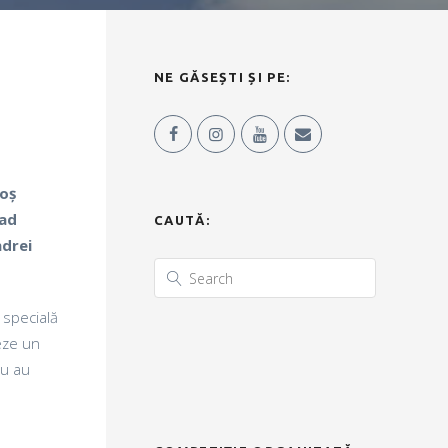
NE GĂSEȘTI ȘI PE:
goș
lad
CAUTĂ:
ndrei
 specială
eze un
iu au