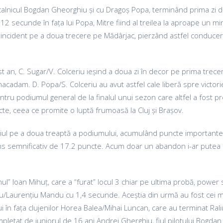
ocalnicul Bogdan Gheorghiu și cu Dragoș Popa, terminând prima zi 
12 secunde în fața lui Popa, Mitre fiind al treilea la aproape un mi
 un incident pe a doua trecere pe Mădârjac, pierzând astfel conduce
 an, C. Sugar/V. Colceriu ieșind a doua zi în decor pe prima trec
cadam. D. Popa/S. Colceriu au avut astfel cale liberă spre victorie
entru podiumul general de la finalul unui sezon care altfel a fost p
te, ceea ce promite o luptă frumoasă la Cluj și Brașov.
raliul pe a doua treaptă a podiumului, acumulând puncte importante 
ans semnificativ de 17.2 puncte. Acum doar un abandon i-ar putea 
ul” Ioan Mihuț, care a “furat” locul 3 chiar pe ultima probă, power 
u/Laurențiu Mandu cu 1,4 secunde. Aceștia din urmă au fost cei ma
în fața clujenilor Horea Balea/Mihai Luncan, care au terminat Raliu
pletat de juniorul de 16 ani Andrei Gherghiu, fiul pilotului Bogdan