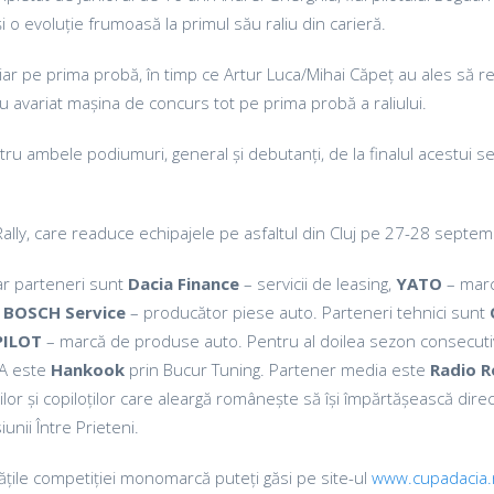
 o evoluție frumoasă la primul său raliu din carieră.
iar pe prima probă, în timp ce Artur Luca/Mihai Căpeț au ales să re
u avariat mașina de concurs tot pe prima probă a raliului.
u ambele podiumuri, general și debutanți, de la finalul acestui s
ly, care readuce echipajele pe asfaltul din Cluj pe 27-28 septem
iar parteneri sunt
Dacia Finance
– servicii de leasing,
YATO
– mar
,
BOSCH Service
– producător piese auto. Parteneri tehnici sunt
PILOT
– marcă de produse auto. Pentru al doilea sezon consecuti
IA este
Hankook
prin Bucur Tuning. Partener media este
Radio 
ților și copiloților care aleargă românește să își împărtășească direc
unii Între Prieteni.
tățile competiției monomarcă puteți găsi pe site-ul
www.cupadacia.