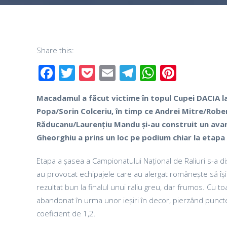
Share this:
Facebook
Twitter
Pocket
Email
Telegram
WhatsAp
Pinter
Macadamul a făcut victime în topul Cupei DACIA la 
Popa/Sorin Colceriu, în timp ce Andrei Mitre/Robe
Răducanu/Laurențiu Mandu și-au construit un avans 
Gheorghiu a prins un loc pe podium chiar la etapa s
Etapa a șasea a Campionatului Național de Raliuri s-a 
au provocat echipajele care au alergat românește să î
rezultat bun la finalul unui raliu greu, dar frumos. Cu t
abandonat în urma unor ieșiri în decor, pierzând puncte i
coeficient de 1,2.