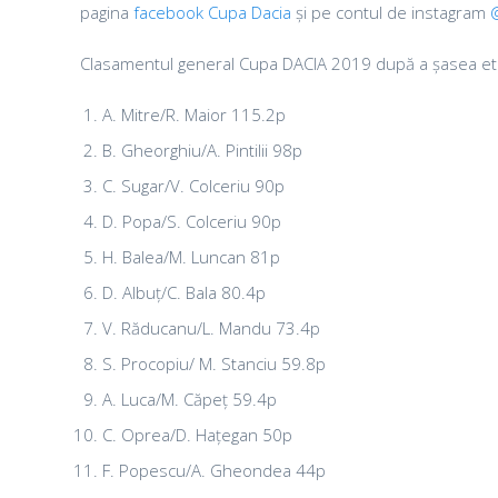
pagina
facebook Cupa Dacia
și pe contul de instagram
Clasamentul general Cupa DACIA 2019 după a șasea etapă
A. Mitre/R. Maior 115.2p
B. Gheorghiu/A. Pintilii 98p
C. Sugar/V. Colceriu 90p
D. Popa/S. Colceriu 90p
H. Balea/M. Luncan 81p
D. Albuț/C. Bala 80.4p
V. Răducanu/L. Mandu 73.4p
S. Procopiu/ M. Stanciu 59.8p
A. Luca/M. Căpeț 59.4p
C. Oprea/D. Hațegan 50p
F. Popescu/A. Gheondea 44p