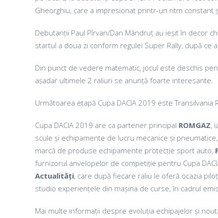
Gheorghiu, care a impresionat printr-un ritm constant și
Debutanții Paul Pîrvan/Dan Mândruț au ieșit în decor ch
startul a doua zi conform regulei Super Rally, după ce a
Din punct de vedere matematic, jocul este deschis pentr
așadar ultimele 2 raliuri se anunță foarte interesante.
Următoarea etapă Cupa DACIA 2019 este Transilvania Ral
Cupa DACIA 2019 are ca partener principal
ROMGAZ
, 
scule și echipamente de lucru mecanice și pneumatice
marcă de produse echipamente protecție sport auto,
furnizorul anvelopelor de competiție pentru Cupa DAC
Actualități
, care după fiecare raliu le oferă ocazia pilo
studio experiențele din mașina de curse, în cadrul emisi
Mai multe informații despre evoluția echipajelor și nou