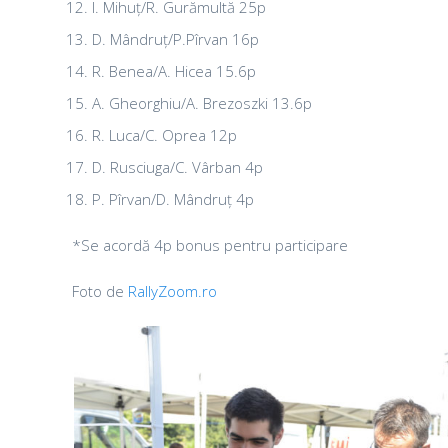
I. Mihuț/R. Gurămultă 25p
D. Mândruț/P.Pîrvan 16p
R. Benea/A. Hicea 15.6p
A. Gheorghiu/A. Brezoszki 13.6p
R. Luca/C. Oprea 12p
D. Rusciuga/C. Vârban 4p
P. Pîrvan/D. Mândruț 4p
*Se acordă 4p bonus pentru participare
Foto de
RallyZoom.ro