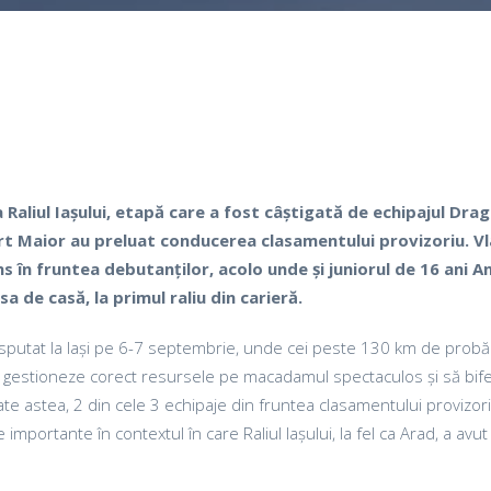
p
est
Raliul Iașului, etapă care a fost câștigată de echipajul Dra
rt Maior au preluat conducerea clasamentului provizoriu. V
în fruntea debutanților, acolo unde și juniorul de 16 ani A
a de casă, la primul raliu din carieră.
disputat la Iași pe 6-7 septembrie, unde cei peste 130 km de probă
și gestioneze corect resursele pe macadamul spectaculos și să bif
oate astea, 2 din cele 3 echipaje din fruntea clasamentului provizor
mportante în contextul în care Raliul Iașului, la fel ca Arad, a avut