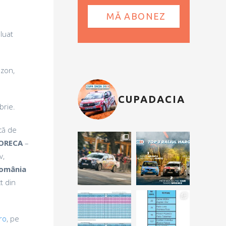
luat
ezon,
CUPADACIA
brie.
că de
ORECA
–
v,
România
t din
ro
, pe