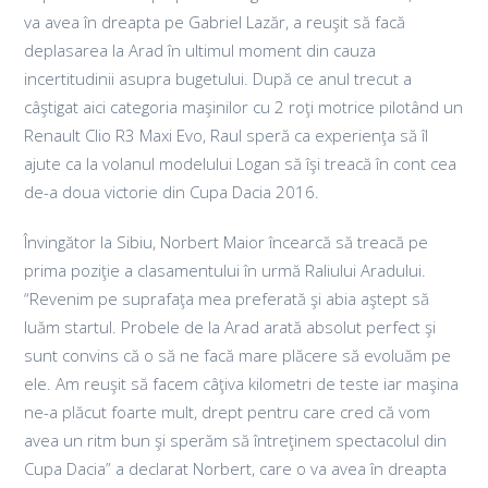
va avea în dreapta pe Gabriel Lazăr, a reuşit să facă
deplasarea la Arad în ultimul moment din cauza
incertitudinii asupra bugetului. După ce anul trecut a
câştigat aici categoria maşinilor cu 2 roţi motrice pilotând un
Renault Clio R3 Maxi Evo, Raul speră ca experienţa să îl
ajute ca la volanul modelului Logan să îşi treacă în cont cea
de-a doua victorie din Cupa Dacia 2016.
Învingător la Sibiu, Norbert Maior încearcă să treacă pe
prima poziţie a clasamentului în urmă Raliului Aradului.
“Revenim pe suprafaţa mea preferată şi abia aştept să
luăm startul. Probele de la Arad arată absolut perfect şi
sunt convins că o să ne facă mare plăcere să evoluăm pe
ele. Am reuşit să facem câţiva kilometri de teste iar maşina
ne-a plăcut foarte mult, drept pentru care cred că vom
avea un ritm bun şi sperăm să întreţinem spectacolul din
Cupa Dacia” a declarat Norbert, care o va avea în dreapta