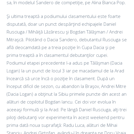
sa, în modelul Sandero de competiţie, pe Alina Bianca Pop.
Şi ultima treaptă a podiumului clasamentului este foarte
disputată, doar un punct despărţind echipajele Daniel
Rusciuga / Mihăiţă Lăzărescu şi Bogdan Tălăşman / Andrei
Mitraşcă. Pilotând o Dacia Sandero, debutantul Rusciuga se
află deocamdată pe a treia poziţie în Cupa Dacia şi pe
prima treaptă a în clasamentul debutanţilor cupei.
Podiumul etapei precedente l-a adus pe Tălăşman (Dacia
Logan) la un punct de locul 3 iar pe macadamul de la Arad
încearcă să urce încă o poziţie în clasament. După un
început dificil de sezon, cu abandon la Braşov, Andrei Mitre
(Dacia Logan) a obţinut la Sibiu primele puncte din acest an
alături de copilotul Bogdan Iancu. Cei doi vor evolua în
aceeaşi formulă şi la Arad. Pe lângă Daniel Rusciuga, alţi trei
piloţi debutanţi vor experimenta în acest weekend pentru
prima dată noua suprafaţă: Radu Luca, alături de Mihai
Stanciu, Andrei Girtofan, avându-l în dreapta pe Doru Vraja,