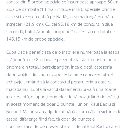
consta din 5 probe speciale ce însumează aproape 50km.
Ziua de sâmbătă (14 mai) include încă 6 speciale printre
care şi trecerea dublă pe Nadăş, cea mai lungă probă a
întrecerii (21.9 km). Cu cei 95.18 km de concurs în ziua
secundă, Raliul Aradului propune în acest an un total de
145.15 km de probe speciale.
Cupa Dacia beneficiază de o înscriere numeroasă la etapa
arădeană, cele 8 echipaje prezente la start constituind o
cincime din totalul participanţilor. Încă o dată, categoria
debutanţilor din cadrul cupei este bine reprezentată, 4
echipaje urmând să ia conctactul pentru prima dată cu
macadamul. Lupta la vârful clasamentului va fi una foarte
interesantă, ocupanţii primelor două poziţii fiind despărţiţi
în acest moment de doar 2 puncte. Juniorii Raul Badiu şi
Norbert Maior şi-au adjudecat până acum câte o victorie de
etapă, diferenţa fiind făcută doar de punctele
suplimentare de pe power stage. Liderul Raul Badiu, care îl