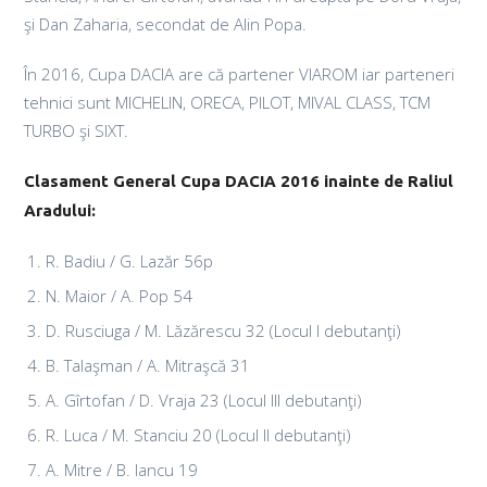
şi Dan Zaharia, secondat de Alin Popa.
În 2016, Cupa DACIA are că partener VIAROM iar parteneri
tehnici sunt MICHELIN, ORECA, PILOT, MIVAL CLASS, TCM
TURBO şi SIXT.
Clasament General Cupa DACIA 2016 inainte de Raliul
Aradului:
R. Badiu / G. Lazăr 56p
N. Maior / A. Pop 54
D. Rusciuga / M. Lăzărescu 32 (Locul I debutanţi)
B. Talaşman / A. Mitraşcă 31
A. Gîrtofan / D. Vraja 23 (Locul III debutanţi)
R. Luca / M. Stanciu 20 (Locul II debutanţi)
A. Mitre / B. Iancu 19