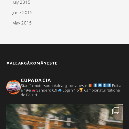
July 2015
June 2015
May 2015
#ALEARGĂROMÂNEȘTE
CUPADACIA
Start în motorsport #aleargaromaneste
Ediția
a 19-a
Sandero 0.9
Logan 1.6
Campionatul Național
de Raliuri