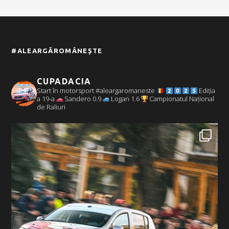
#ALEARGĂROMÂNEȘTE
CUPADACIA
Start în motorsport #aleargaromaneste
Ediția
a 19-a
Sandero 0.9
Logan 1.6
Campionatul Național
de Raliuri