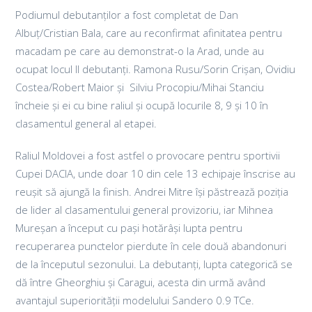
Podiumul debutanților a fost completat de Dan
Albuț/Cristian Bala, care au reconfirmat afinitatea pentru
macadam pe care au demonstrat-o la Arad, unde au
ocupat locul II debutanți. Ramona Rusu/Sorin Crișan, Ovidiu
Costea/Robert Maior și
Silviu Procopiu/Mihai Stanciu
încheie și ei cu bine raliul și ocupă locurile 8, 9 și 10 în
clasamentul general al etapei.
Raliul Moldovei a fost astfel o provocare pentru sportivii
Cupei DACIA, unde doar 10 din cele 13 echipaje înscrise au
reușit să ajungă la finish. Andrei Mitre își păstrează poziția
de lider al clasamentului general provizoriu, iar Mihnea
Mureșan a început cu pași hotărâși lupta pentru
recuperarea punctelor pierdute în cele două abandonuri
de la începutul sezonului. La debutanți, lupta categorică se
dă între Gheorghiu și Caragui, acesta din urmă având
avantajul superiorității modelului Sandero 0.9 TCe.