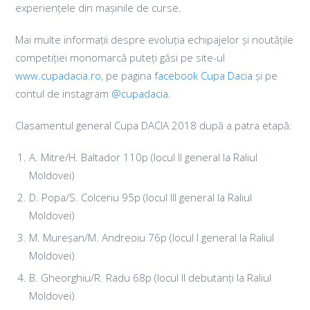
experiențele din mașinile de curse.
Mai multe informații despre evoluția echipajelor și noutățile
competiției monomarcă puteți găsi pe site-ul
www.cupadacia.ro
, pe pagina
facebook Cupa Dacia
și pe
contul de instagram
@cupadacia
.
Clasamentul general Cupa DACIA 2018 după a patra etapă:
A. Mitre/H. Baltador 110p (locul II general la Raliul
Moldovei)
D. Popa/S. Colceriu 95p (locul III general la Raliul
Moldovei)
M. Mureșan/M. Andreoiu 76p (locul I general la Raliul
Moldovei)
B. Gheorghiu/R. Radu 68p (locul II debutanți la Raliul
Moldovei)