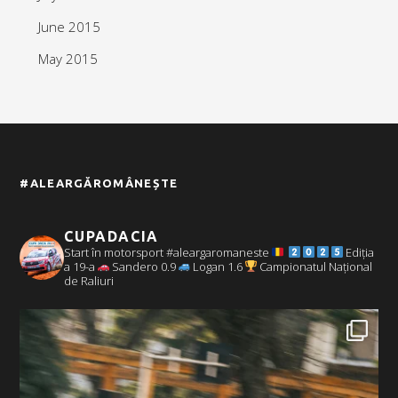
June 2015
May 2015
#ALEARGĂROMÂNEȘTE
CUPADACIA
Start în motorsport #aleargaromaneste
Ediția
a 19-a
Sandero 0.9
Logan 1.6
Campionatul Național
de Raliuri