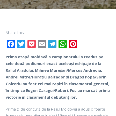
Share this:
Facebook
Twitter
Pocket
Email
Telegram
WhatsApp
Pinterest
Prima etapă moldavă a campionatului a readus pe
cele două podiumuri exact aceleași echipaje de la
Raliul Aradului. Mihnea Mureșan/Marcus Andreoiu,
Andrei Mitre/Horațiu Baltador și Dragoș Popa/Sorin
Colceriu au fost cei mai rapizi în clasamentul general,
în timp ce Eugen Caragui/Robert Fus au marcat prima
victorie în clasamentul debutanților.
Prima zi de concurs de la Raliul Moldovei a adus o foarte
frumoasă luptă dintre juniorii Mitre și Mureșan pe probele