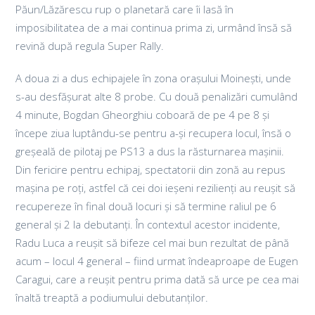
Păun/Lăzărescu rup o planetară care îi lasă în
imposibilitatea de a mai continua prima zi, urmând însă să
revină după regula Super Rally.
A doua zi a dus echipajele în zona orașului Moinești, unde
s-au desfășurat alte 8 probe. Cu două penalizări cumulând
4 minute, Bogdan Gheorghiu coboară de pe 4 pe 8 și
începe ziua luptându-se pentru a-și recupera locul, însă o
greșeală de pilotaj pe PS13 a dus la răsturnarea mașinii.
Din fericire pentru echipaj, spectatorii din zonă au repus
mașina pe roți, astfel că cei doi ieșeni rezilienți au reușit să
recupereze în final două locuri și să termine raliul pe 6
general și 2 la debutanți. În contextul acestor incidente,
Radu Luca a reușit să bifeze cel mai bun rezultat de până
acum – locul 4 general – fiind urmat îndeaproape de Eugen
Caragui, care a reușit pentru prima dată să urce pe cea mai
înaltă treaptă a podiumului debutanților.