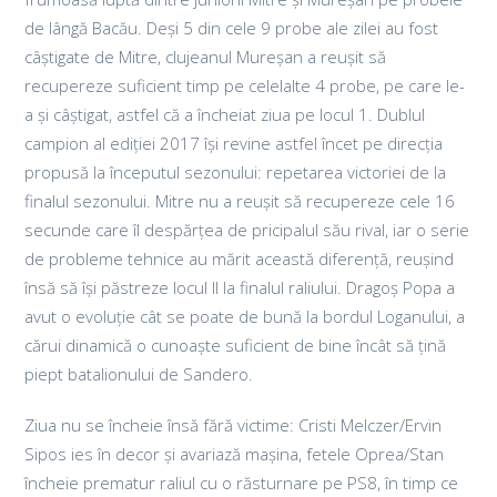
de lângă Bacău. Deși 5 din cele 9 probe ale zilei au fost
câștigate de Mitre, clujeanul Mureșan a reușit să
recupereze suficient timp pe celelalte 4 probe, pe care le-
a și câștigat, astfel că a încheiat ziua pe locul 1. Dublul
campion al ediției 2017 își revine astfel încet pe direcția
propusă la începutul sezonului: repetarea victoriei de la
finalul sezonului. Mitre nu a reușit să recupereze cele 16
secunde care îl despărțea de pricipalul său rival, iar o serie
de probleme tehnice au mărit această diferență, reușind
însă să își păstreze locul II la finalul raliului. Dragoș Popa a
avut o evoluție cât se poate de bună la bordul Loganului, a
cărui dinamică o cunoaște suficient de bine încât să țină
piept batalionului de Sandero.
Ziua nu se încheie însă fără victime: Cristi Melczer/Ervin
Sipos ies în decor și avariază mașina, fetele Oprea/Stan
încheie prematur raliul cu o răsturnare pe PS8, în timp ce