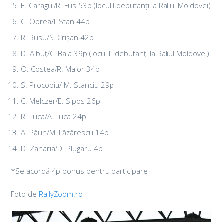
E. Caragui/R. Fus 53p (locul I debutanți la Raliul Moldovei)
C. Oprea/I. Stan 44p
R. Rusu/S. Crișan 42p
D. Albuț/C. Bala 39p (locul III debutanți la Raliul Moldovei)
O. Costea/R. Maior 34p
S. Procopiu/ M. Stanciu 29p
C. Melczer/E. Sipos 26p
R. Luca/A. Luca 24p
A. Păun/M. Lăzărescu 14p
D. Zaharia/D. Plugaru 4p
*Se acordă 4p bonus pentru participare
Foto de
RallyZoom.ro