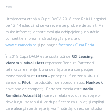
***
Următoarea etapă a Cupei DACIA 2018 este Raliul Harghitei
pe 12-14 iulie, când se va reveni pe probele de asfalt. Mai
multe informații despre evoluția echipajelor și noutățile
competiției monomarcă puteți găsi pe site-ul
www.cupadacia.ro
și pe pagina
facebook Cupa Dacia
.
În 2018 Cupa DACIA este susținută de
RCI Leasing
,
Viarom
și
Mival Class
reparator Renault. Partenerii
tehnici care mențin buna desfășurare a competiției
monomarcă sunt
Oreca
– principalul furnizor al kit-ului
Sandero,
Pilot
– producător de accesorii auto,
Hankook
–
anvelope de competiții. Partener media este
Radio
România Actualități
, care va relata evoluția echipajelor
de-a lungul sezonului, iar după fiecare raliu piloți și copiloți
care aleargă românește își vor împărtăși direct din studio