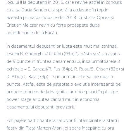
locului II la debutanți în 2016, care revine astfel în concurs
cu a sa Dacia Sandero și speră la o clasare în top în
această prima participare din 2018. Cristiana Oprea și
Cristian Melczer revin cu forțe proaspete după
abandonurile de la Bacău.
În clasamentul debutanților lupta este mult mai strânsă.
Ieșenii B. Gheorghiu/R. Radu (93p) își păstrează un avans
de 9 puncte în fruntea clasamentului, însă următoarele 3
echipaje – E. Caragui/R. Fus (84p), R. Rusu/S. Crișan (83p) și
D. Albuț/C. Bala (79p) – sunt într-un interval de doar 5
puncte. Astfel, este de așteptat o evoluție interesantă pe
probele tehnice de la Harghita, iar orice punct în plus pe
power stage ar putea cântări mult în economia
clasamentului debutanți provizoriu.
Echipajele participante la raliu vor fi întâmpinate la startul
festiv din Piața Marton Aron, joi seara începând cu ora