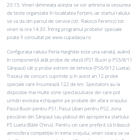
20:15. Vineri dimineața aceștia se vor antrena la sesiunea
de teste organizate în localitatea Forțeni, iar startul raliului
se va da din parcul de service (str. Rakoczi Ferencz) tot
vineri la ora 14:30. Întreg programul probelor speciale
poate fi consultat pe www.cupadacia.ro
Configurația raliului Perla Harghitei este una variată, având
în componență atât probe de viteză (PS1 Bucin și PS5/8/11
Sânpaul) cât și probe extrem de tehnice (PS6/9/12 Lueta).
Traseul de concurs cuprinde și în acest an 12 probe
speciale care însumează 122 de km. Spectatorii au la
dispoziție mai multe zone spectaculoase din care pot
urmări evoluția echipajelor pe probele din afara orașului:
Pasul Bucin pentru PS1, Pasul Liban pentru PS2, zona
pescăriei din Sânpaul sau platoul din apropierea startului
PS Lueta (Băile Chirui). Pentru cei care preferă să trăiască
atmosfera competiției în inima orașului, vineri seara se va