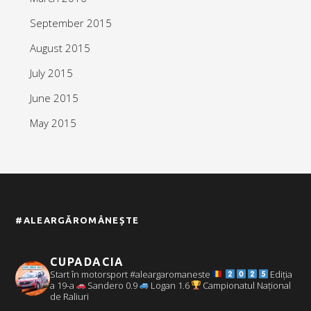
September 2015
August 2015
July 2015
June 2015
May 2015
#ALEARGĂROMÂNEȘTE
CUPADACIA
Start în motorsport #aleargaromaneste
Ediția
a 19-a
Sandero 0.9
Logan 1.6
Campionatul Național
de Raliuri