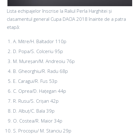
Lista echipajelor înscrise la Raliul Perla Harghitei și
clasamentul general Cupa DACIA 2018 înainte de a patra
etapă:
A. Mitre/H. Baltador 110p
D. Popa/S. Colceriu 95p
M. Mureșan/M. Andreoiu 76p
B. Gheorghiu/R. Radu 68p
E. Caragui/R. Fus 53p
C. Oprea/D. Hațegan 44p
R. Rusu/S. Crișan 42p
D. Albuț/C. Bala 39p
O. Costea/R. Maior 34p
S. Procopiu/ M. Stanciu 29p