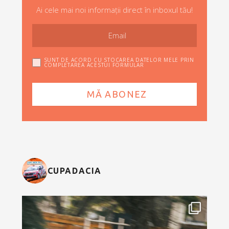
Ai cele mai noi informații direct în inboxul tău!
SUNT DE ACORD CU STOCAREA DATELOR MELE PRIN
COMPLETAREA ACESTUI FORMULAR
CUPADACIA