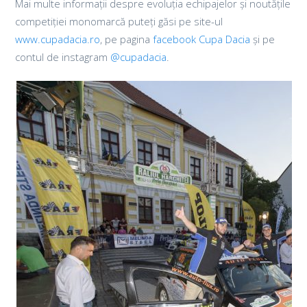
Mai multe informații despre evoluția echipajelor și noutățile
competiției monomarcă puteți găsi pe site-ul
www.cupadacia.ro
, pe pagina
facebook Cupa Dacia
și pe
contul de instagram
@cupadacia
.