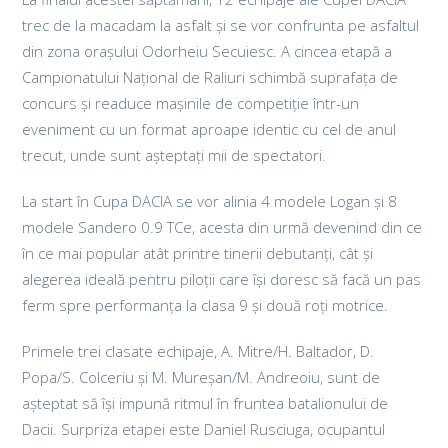
trec de la macadam la asfalt și se vor confrunta pe asfaltul
din zona orașului Odorheiu Secuiesc. A cincea etapă a
Campionatului Național de Raliuri schimbă suprafața de
concurs și readuce mașinile de competiție într-un
eveniment cu un format aproape identic cu cel de anul
trecut, unde sunt așteptați mii de spectatori.
La start în Cupa DACIA se vor alinia 4 modele Logan și 8
modele Sandero 0.9 TCe, acesta din urmă devenind din ce
în ce mai popular atât printre tinerii debutanți, cât și
alegerea ideală pentru piloții care își doresc să facă un pas
ferm spre performanța la clasa 9 și două roți motrice.
Primele trei clasate echipaje, A. Mitre/H. Baltador, D.
Popa/S. Colceriu și M. Mureșan/M. Andreoiu, sunt de
așteptat să își impună ritmul în fruntea batalionului de
Dacii. Surpriza etapei este Daniel Rusciuga, ocupantul