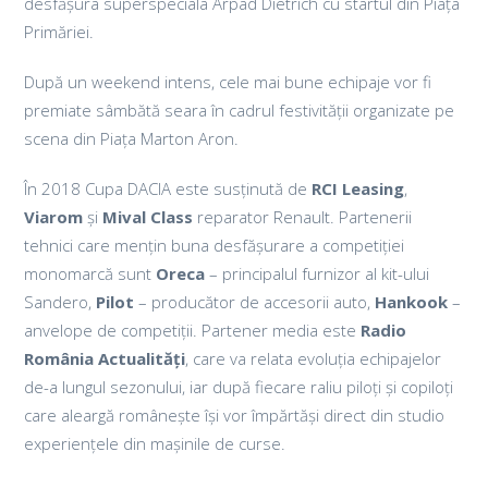
desfășura superspeciala Arpad Dietrich cu startul din Piața
Primăriei.
După un weekend intens, cele mai bune echipaje vor fi
premiate sâmbătă seara în cadrul festivității organizate pe
scena din Piața Marton Aron.
În 2018 Cupa DACIA este susținută de
RCI Leasing
,
Viarom
și
Mival Class
reparator Renault. Partenerii
tehnici care mențin buna desfășurare a competiției
monomarcă sunt
Oreca
– principalul furnizor al kit-ului
Sandero,
Pilot
– producător de accesorii auto,
Hankook
–
anvelope de competiții. Partener media este
Radio
România Actualități
, care va relata evoluția echipajelor
de-a lungul sezonului, iar după fiecare raliu piloți și copiloți
care aleargă românește își vor împărtăși direct din studio
experiențele din mașinile de curse.