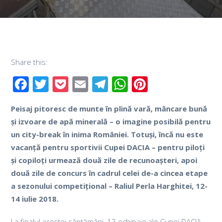
Share this:
Facebook
Twitter
Pocket
Email
Telegram
WhatsApp
Pinterest
Peisaj pitoresc de munte în plină vară, mâncare bună
și izvoare de apă minerală – o imagine posibilă pentru
un city-break în inima României. Totuși, încă nu este
vacanță pentru sportivii Cupei DACIA – pentru piloți
și copiloți urmează două zile de recunoașteri, apoi
două zile de concurs în cadrul celei de-a cincea etape
a sezonului competițional – Raliul Perla Harghitei, 12-
14 iulie 2018.
La finalul acestei săptămâni, 12 echipaje ale Cupei DACIA