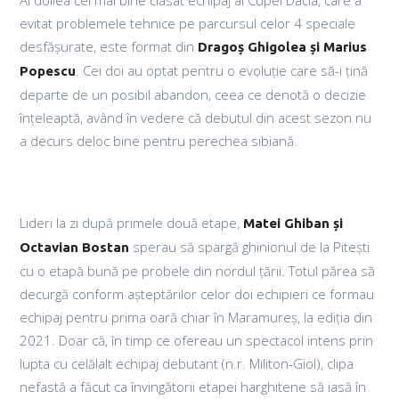
Al doilea cel mai bine clasat echipaj al Cupei Dacia, care a
evitat problemele tehnice pe parcursul celor 4 speciale
desfășurate, este format din
Dragoș Ghigolea și Marius
. Cei doi au optat pentru o evoluție care să-i țină
Popescu
departe de un posibil abandon, ceea ce denotă o decizie
înțeleaptă, având în vedere că debutul din acest sezon nu
a decurs deloc bine pentru perechea sibiană.
Lideri la zi după primele două etape,
Matei Ghiban și
sperau să spargă ghinionul de la Pitești
Octavian Bostan
cu o etapă bună pe probele din nordul țării. Totul părea să
decurgă conform așteptărilor celor doi echipieri ce formau
echipaj pentru prima oară chiar în Maramureș, la ediția din
2021. Doar că, în timp ce ofereau un spectacol intens prin
lupta cu celălalt echipaj debutant (n.r. Militon-Giol), clipa
nefastă a făcut ca învingătorii etapei harghitene să iasă în