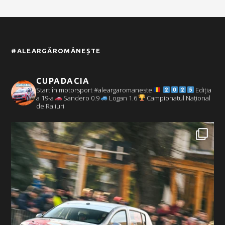
#ALEARGĂROMÂNEȘTE
CUPADACIA
Start în motorsport #aleargaromaneste
Ediția
a 19-a
Sandero 0.9
Logan 1.6
Campionatul Național
de Raliuri