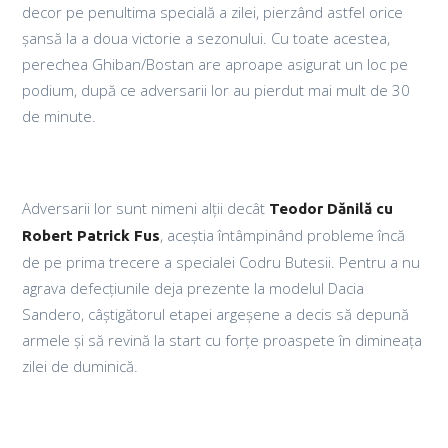
decor pe penultima specială a zilei, pierzând astfel orice
șansă la a doua victorie a sezonului. Cu toate acestea,
perechea Ghiban/Bostan are aproape asigurat un loc pe
podium, după ce adversarii lor au pierdut mai mult de 30
de minute.
Adversarii lor sunt nimeni alții decât
Teodor Dănilă cu
, aceștia întâmpinând probleme încă
Robert Patrick Fus
de pe prima trecere a specialei Codru Butesii. Pentru a nu
agrava defecțiunile deja prezente la modelul Dacia
Sandero, câștigătorul etapei argeșene a decis să depună
armele și să revină la start cu forțe proaspete în dimineața
zilei de duminică.